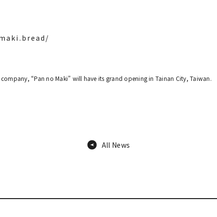
maki.bread/
ompany, “Pan no Maki” will have its grand opening in Tainan City, Taiwan.
All News